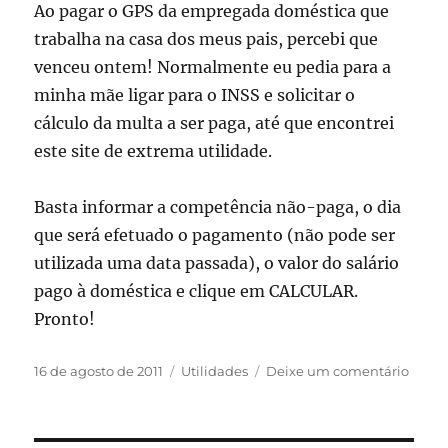
Ao pagar o GPS da empregada doméstica que
trabalha na casa dos meus pais, percebi que
venceu ontem! Normalmente eu pedia para a
minha mãe ligar para o INSS e solicitar o
cálculo da multa a ser paga, até que encontrei
este site de extrema utilidade.
Basta informar a competência não-paga, o dia
que será efetuado o pagamento (não pode ser
utilizada uma data passada), o valor do salário
pago à doméstica e clique em CALCULAR.
Pronto!
Publicado
Categorias
em
16 de agosto de 2011
Utilidades
Deixe um comentário
em
Calcu
INSS
em