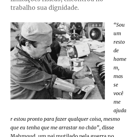
trabalho sua dignidade.
“Sou
um
resto
de
home
m,
mas
se
você
me
ajuda
r estou pronto para fazer qualquer coisa, mesmo
que eu tenha que me arrastar no chão”
, disse
Mahmoud, um pai mutilado pela guerra no