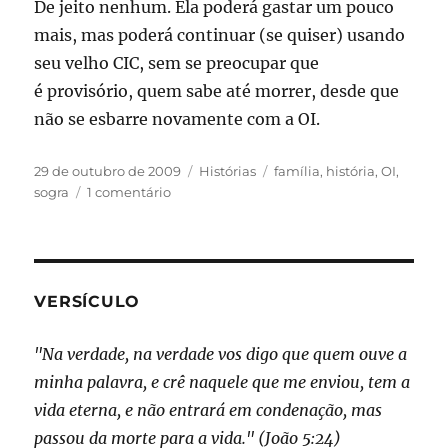
De jeito nenhum. Ela poderá gastar um pouco
mais, mas poderá continuar (se quiser) usando
seu velho CIC, sem se preocupar que
é provisório, quem sabe até morrer, desde que
não se esbarre novamente com a OI.
Publicado
Categorias
Tags
29 de outubro de 2009
Histórias
família
,
história
,
OI
,
em
em
sogra
1 comentário
Quanto
vale
um
cliente?
VERSÍCULO
"Na verdade, na verdade vos digo que quem ouve a
minha palavra, e crê naquele que me enviou, tem a
vida eterna, e não entrará em condenação, mas
passou da morte para a vida." (João 5:24)