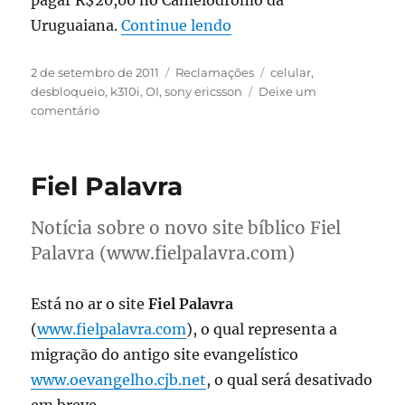
pagar R$20,00 no Camelódromo da
“Celular bloqueado pela
Uruguaiana.
Continue lendo
Publicado
Categorias
Tags
2 de setembro de 2011
Reclamações
celular
,
em
desbloqueio
,
k310i
,
OI
,
sony ericsson
Deixe um
em
comentário
Celular
bloqueado
pela
Fiel Palavra
OI
Notícia sobre o novo site bíblico Fiel
Palavra (www.fielpalavra.com)
Está no ar o site
Fiel Palavra
(
www.fielpalavra.com
), o qual representa a
migração do antigo site evangelístico
www.oevangelho.cjb.net
, o qual será desativado