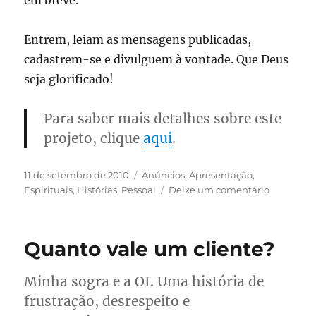
em breve.
Entrem, leiam as mensagens publicadas,
cadastrem-se e divulguem à vontade. Que Deus
seja glorificado!
Para saber mais detalhes sobre este
projeto, clique
aqui
.
Publicado
Categorias
11 de setembro de 2010
Anúncios
,
Apresentação
,
em
em
Espirituais
,
Histórias
,
Pessoal
Deixe um comentário
Fiel
Palavra
Quanto vale um cliente?
Minha sogra e a OI. Uma história de
frustração, desrespeito e