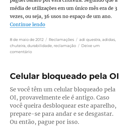
paguei barato por esta chuteira. Segundo que a
média de utilizações em um único mês era de 3
vezes, ou seja, 36 usos no espaço de um ano.
“Durabilidade da “Adidas Adi Questr
Continue lendo
Publicado
Categorias
Tags
8 de maio de 2012
Reclamações
adi questra
,
adidas
,
em
chuteira
,
durabilidade
,
reclamação
Deixe um
em
comentário
Durabilidade
da
“Adidas
Celular bloqueado pela OI
Adi
Questra”
Se você têm um celular bloqueado pela
OI, provavelmente ele é antigo. Caso
você queira desbloquear este aparelho,
prepare-se para andar e se desgastar.
Ou então, pague por isso.