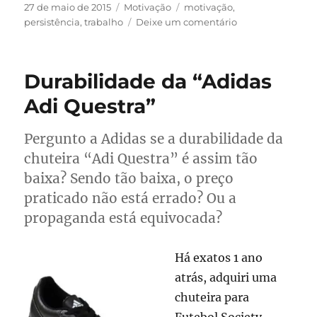
Publicado
Categorias
Tags
27 de maio de 2015
Motivação
motivação
,
em
em
persistência
,
trabalho
Deixe um comentário
Restos
de
homens
Durabilidade da “Adidas
não
existem
Adi Questra”
Pergunto a Adidas se a durabilidade da
chuteira “Adi Questra” é assim tão
baixa? Sendo tão baixa, o preço
praticado não está errado? Ou a
propaganda está equivocada?
Há exatos 1 ano
atrás, adquiri uma
chuteira para