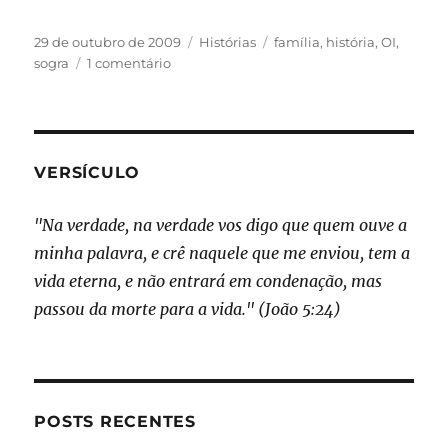
Publicado
Categorias
Tags
29 de outubro de 2009
Histórias
família
,
história
,
OI
,
em
em
sogra
1 comentário
Quanto
vale
um
cliente?
VERSÍCULO
"Na verdade, na verdade vos digo que quem ouve a
minha palavra, e crê naquele que me enviou, tem a
vida eterna, e não entrará em condenação, mas
passou da morte para a vida." (João 5:24)
POSTS RECENTES