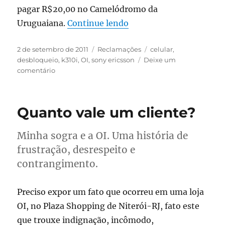
pagar R$20,00 no Camelódromo da
“Celular bloqueado pela
Uruguaiana.
Continue lendo
Publicado
Categorias
Tags
2 de setembro de 2011
Reclamações
celular
,
em
desbloqueio
,
k310i
,
OI
,
sony ericsson
Deixe um
em
comentário
Celular
bloqueado
pela
Quanto vale um cliente?
OI
Minha sogra e a OI. Uma história de
frustração, desrespeito e
contrangimento.
Preciso expor um fato que ocorreu em uma loja
OI, no Plaza Shopping de Niterói-RJ, fato este
que trouxe indignação, incômodo,