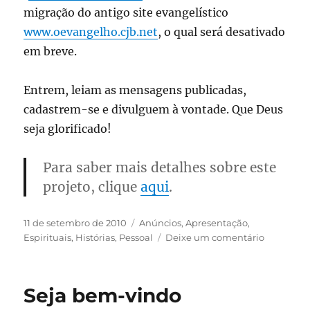
migração do antigo site evangelístico
www.oevangelho.cjb.net
, o qual será desativado
em breve.
Entrem, leiam as mensagens publicadas,
cadastrem-se e divulguem à vontade. Que Deus
seja glorificado!
Para saber mais detalhes sobre este
projeto, clique
aqui
.
Publicado
Categorias
11 de setembro de 2010
Anúncios
,
Apresentação
,
em
em
Espirituais
,
Histórias
,
Pessoal
Deixe um comentário
Fiel
Palavra
Seja bem-vindo