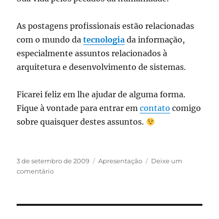
As postagens profissionais estão relacionadas
com o mundo da
tecnologia
da informação,
especialmente assuntos relacionados à
arquitetura e desenvolvimento de sistemas.
Ficarei feliz em lhe ajudar de alguma forma.
Fique à vontade para entrar em
contato
comigo
sobre quaisquer destes assuntos.
Publicado
Categorias
3 de setembro de 2009
Apresentação
Deixe um
em
em
comentário
Seja
bem-
vindo