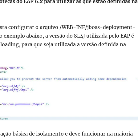
iotecas do EAP 6.x para utilizar as que estão definidas na
sta configurar o arquivo /WEB-INF/jboss-deployment-
o exemplo abaixo, a versão do SL4J utilizada pelo EAP é
sloading, para que seja utilizada a versão definida na
ração básica de isolamento e deve funcionar na maioria