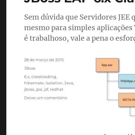
Sem dúvida que Servidores JEE 
mesmo para simples aplicações W
é trabalhoso, vale a pena o esfor
Publicado
28 de março de 2015
em
Categorias
JBoss
Tags
6.x
,
classloading
,
hibernate
,
isolation
,
Java
,
jboss
,
jpa
,
jsf
,
redhat
em
Deixe um comentário
JBoss
EAP
6.x
ClassLoading
Isolation