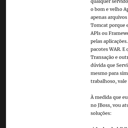
qualquer servido
o bom e velho A
apenas arquivos
Tomcat porque e
APIs ou Framewo
pelas aplicaçõe
pacotes WAR. E 
Transação e outr
dúvida que Servi
mesmo para simp
trabalhoso, vale
À medida que eu
no JBoss, vou at
soluções: