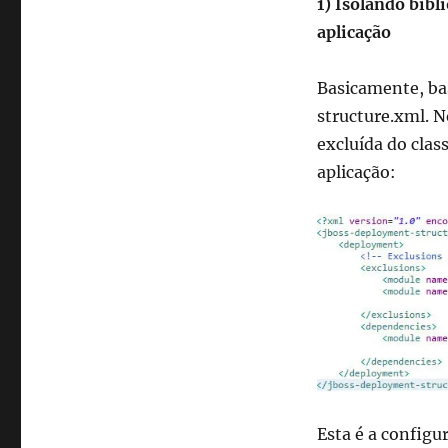
1) Isolando bibl
aplicação
Basicamente, ba
structure.xml. N
excluída do clas
aplicação:
Esta é a configu