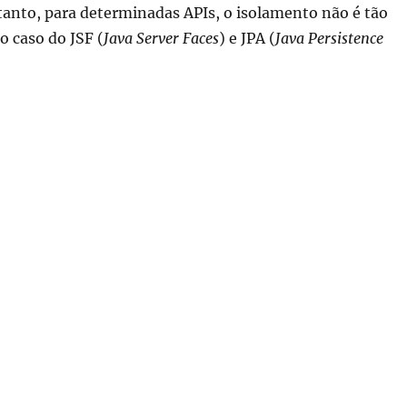
tanto, para determinadas APIs, o isolamento não é tão
o caso do JSF (
Java Server Faces
) e JPA (
Java Persistence
JBoss EAP 6.x ClassLoading Isolation”