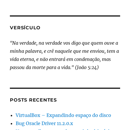
jQuery
–
Formatação
de
números
VERSÍCULO
decimais
"Na verdade, na verdade vos digo que quem ouve a
minha palavra, e crê naquele que me enviou, tem a
vida eterna, e não entrará em condenação, mas
passou da morte para a vida." (João 5:24)
POSTS RECENTES
VirtualBox – Expandindo espaço do disco
Bug Oracle Driver 11.2.0.x