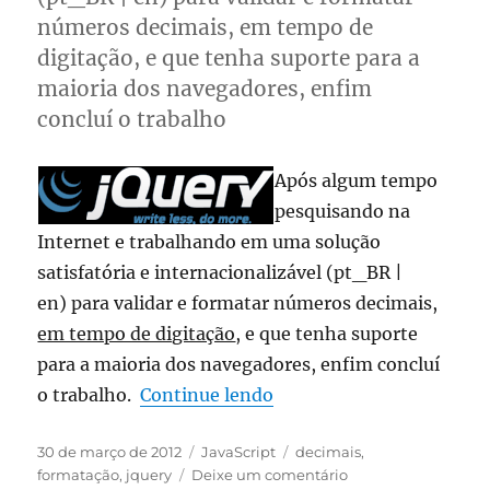
números decimais, em tempo de
digitação, e que tenha suporte para a
maioria dos navegadores, enfim
concluí o trabalho
Após algum tempo
pesquisando na
Internet e trabalhando em uma solução
satisfatória e internacionalizável (pt_BR |
en) para validar e formatar números decimais,
em tempo de digitação
, e que tenha suporte
para a maioria dos navegadores, enfim concluí
“jQuery – Formatação d
o trabalho.
Continue lendo
Publicado
Categorias
Tags
30 de março de 2012
JavaScript
decimais
,
em
em
formatação
,
jquery
Deixe um comentário