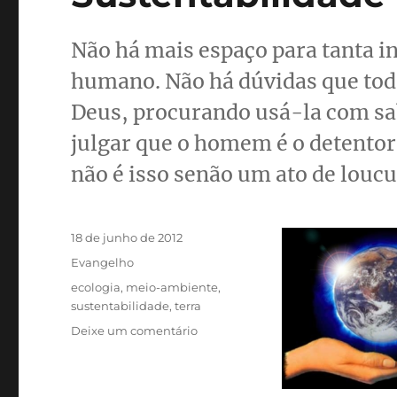
Não há mais espaço para tanta i
humano. Não há dúvidas que tod
Deus, procurando usá-la com sab
julgar que o homem é o detentor
não é isso senão um ato de louc
Publicado
18 de junho de 2012
em
Categorias
Evangelho
Tags
ecologia
,
meio-ambiente
,
sustentabilidade
,
terra
em
Deixe um comentário
Sustentabilidade