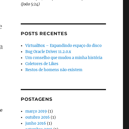
(João 5:24)
e
POSTS RECENTES
a
a
VirtualBox – Expandindo espaço do disco
Bug Oracle Driver 11.2.0.x
Um conselho que mudou a minha história
Coletores de Likes
Restos de homens não existem
POSTAGENS
ue
março 2019
(1)
outubro 2016
(1)
junho 2016
(1)