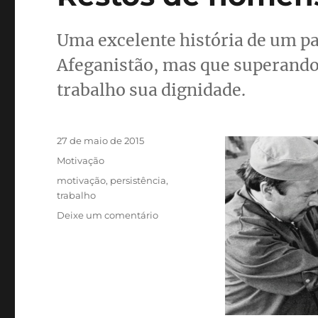
Uma excelente história de um pa
Afeganistão, mas que superando 
trabalho sua dignidade.
Publicado
27 de maio de 2015
em
Categorias
Motivação
Tags
motivação
,
persistência
,
trabalho
em
Deixe um comentário
Restos
de
homens
não
existem