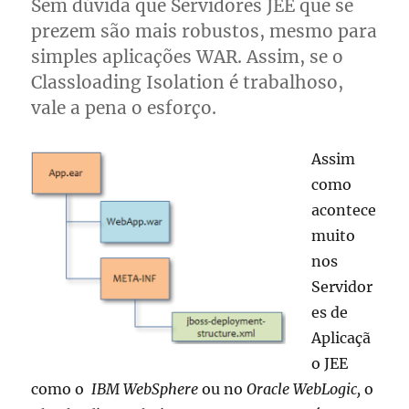
Sem dúvida que Servidores JEE que se
prezem são mais robustos, mesmo para
simples aplicações WAR. Assim, se o
Classloading Isolation é trabalhoso,
vale a pena o esforço.
Assim
como
acontece
muito
nos
Servidor
es de
Aplicaçã
o JEE
como o
IBM WebSphere
ou no
Oracle WebLogic,
o