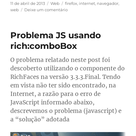
Publicado
Categorias
Tags
11 de abril de 2013
Web
firefox
,
internet
,
navegador
,
em
em
web
Deixe um comentário
Versões
antigas
do
Problema JS usando
Firefox
rich:comboBox
O problema relatado neste post foi
descoberto utilizando o componente
do
RichFaces na versão 3.3.3.Final. Tendo
em vista não ter sido encontrado, na
Internet, a razão para o erro de
JavaScript informado abaixo,
descrevemos o problema (javascript) e
a “solução” adotada