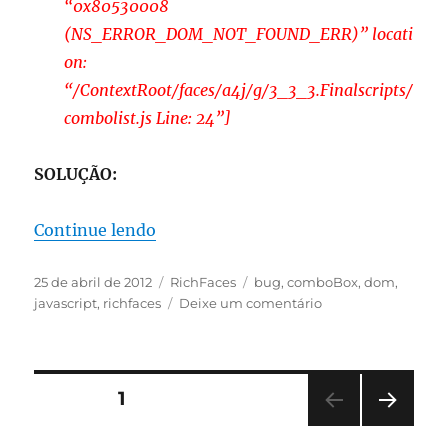
“0x80530008
(NS_ERROR_DOM_NOT_FOUND_ERR)” locati
on:
“/ContextRoot/faces/a4j/g/3_3_3.Finalscripts/
combolist.js Line: 24”]
SOLUÇÃO:
“Problema JS usando rich:comboBo
Continue lendo
Publicado
Categorias
Tags
25 de abril de 2012
RichFaces
bug
,
comboBox
,
dom
,
em
em
javascript
,
richfaces
Deixe um comentário
Problema
JS
usando
rich:comboBox
Paginação
PÁGINA
1
PRÓ
de