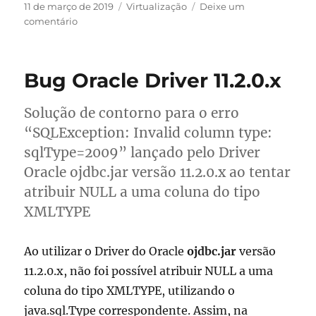
Publicado
Categorias
11 de março de 2019
Virtualização
Deixe um
em
em
comentário
VirtualBox
–
Expandindo
Bug Oracle Driver 11.2.0.x
espaço
do
disco
Solução de contorno para o erro
“SQLException: Invalid column type:
sqlType=2009” lançado pelo Driver
Oracle ojdbc.jar versão 11.2.0.x ao tentar
atribuir NULL a uma coluna do tipo
XMLTYPE
Ao utilizar o Driver do Oracle
ojdbc.jar
versão
11.2.0.x, não foi possível atribuir NULL a uma
coluna do tipo XMLTYPE, utilizando o
java.sql.Type correspondente. Assim, na