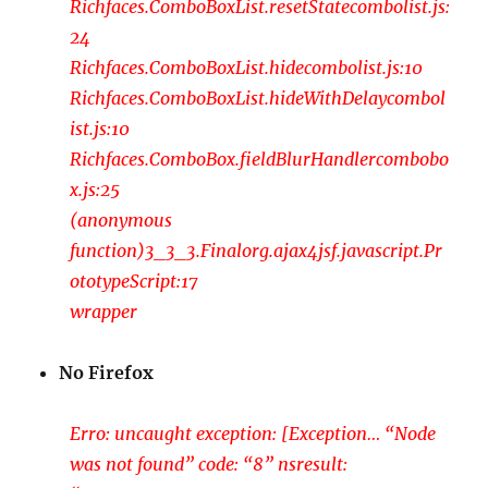
Richfaces.ComboBoxList.resetStatecombolist.js:
24
Richfaces.ComboBoxList.hidecombolist.js:10
Richfaces.ComboBoxList.hideWithDelaycombol
ist.js:10
Richfaces.ComboBox.fieldBlurHandlercombobo
x.js:25
(anonymous
function)3_3_3.Finalorg.ajax4jsf.javascript.Pr
ototypeScript:17
wrapper
No Firefox
Erro: uncaught exception: [Exception… “Node
was not found” code: “8” nsresult: