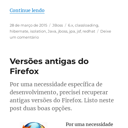
“JBoss EAP 6.x ClassLoading Isolati
Continue lendo
Publicado
Categorias
Tags
28 de março de 2015
JBoss
6.x
,
classloading
,
em
hibernate
,
isolation
,
Java
,
jboss
,
jpa
,
jsf
,
redhat
Deixe
em
um comentário
JBoss
EAP
6.x
Versões antigas do
ClassLoading
Isolation
Firefox
Por uma necessidade específica de
desenvolvimento, precisei recuperar
antigas versões do Firefox. Listo neste
post duas boas opções.
Por uma necessidade