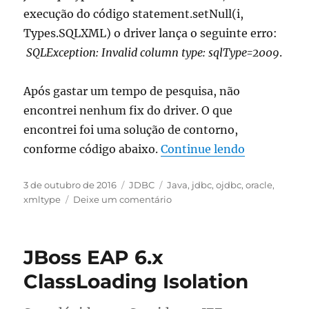
execução do código statement.setNull(i,
Types.SQLXML) o driver lança o seguinte erro:
SQLException: Invalid column type: sqlType=2009
.
Após gastar um tempo de pesquisa, não
encontrei nenhum fix do driver. O que
encontrei foi uma solução de contorno,
“Bug Oracle 
conforme código abaixo.
Continue lendo
Publicado
Categorias
Tags
3 de outubro de 2016
JDBC
Java
,
jdbc
,
ojdbc
,
oracle
,
em
em
xmltype
Deixe um comentário
Bug
Oracle
Driver
JBoss EAP 6.x
11.2.0.x
ClassLoading Isolation