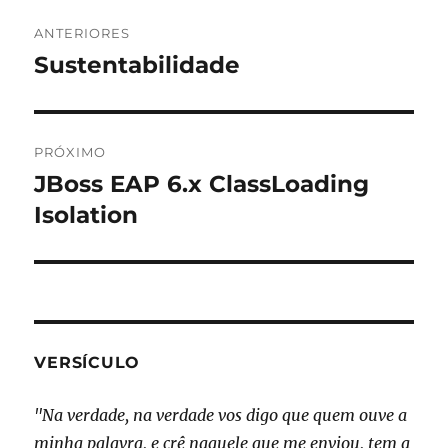
Navegação
ANTERIORES
de
Sustentabilidade
Post
anterior:
Post
PRÓXIMO
JBoss EAP 6.x ClassLoading
Próximo
post:
Isolation
VERSÍCULO
"Na verdade, na verdade vos digo que quem ouve a
minha palavra, e crê naquele que me enviou, tem a