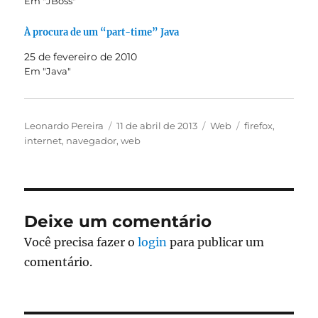
Em "JBoss"
À procura de um “part-time” Java
25 de fevereiro de 2010
Em "Java"
Autor
Publicado
Categorias
Tags
Leonardo Pereira
11 de abril de 2013
Web
firefox
,
em
internet
,
navegador
,
web
Deixe um comentário
Você precisa fazer o
login
para publicar um
comentário.