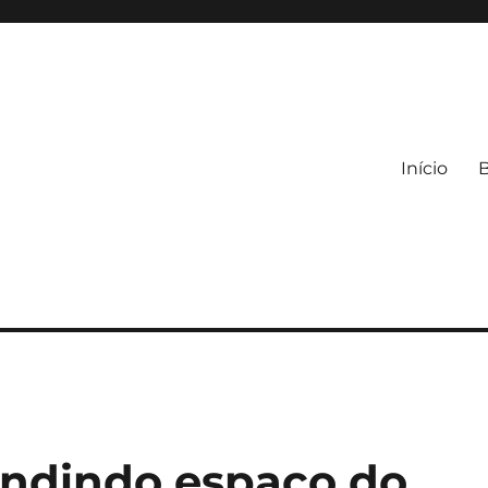
Início
andindo espaço do