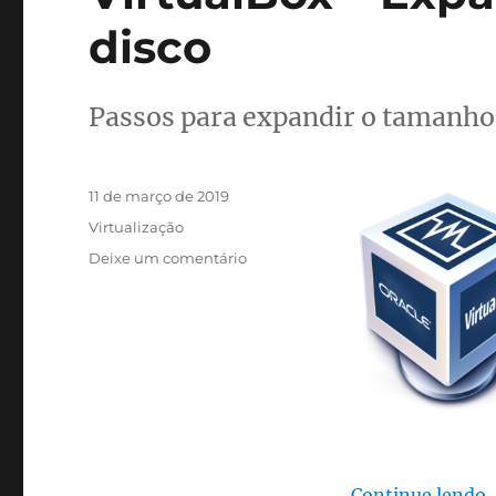
disco
Passos para expandir o tamanho 
Publicado
11 de março de 2019
em
Categorias
Virtualização
em
Deixe um comentário
VirtualBox
–
Expandindo
espaço
do
disco
“
Continue lendo