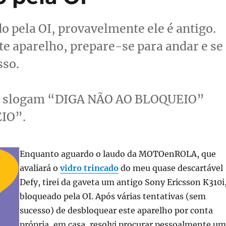
o pela OI, provavelmente ele é antigo.
te aparelho, prepare-se para andar e se
sso.
so slogam “DIGA NÃO AO BLOQUEIO”
IO”.
Enquanto aguardo o laudo da MOTOenROLA, que
avaliará o
vidro trincado
do meu quase descartável
Defy, tirei da gaveta um antigo Sony Ericsson K310i
bloqueado pela OI. Após várias tentativas (sem
sucesso) de desbloquear este aparelho por conta
própria, em casa, resolvi procurar pessoalmente u