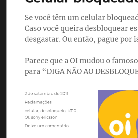
Se você têm um celular bloquead
Caso você queira desbloquear es
desgastar. Ou então, pague por i
Parece que a OI mudou o famo
para “DIGA NÃO AO DESBLOQUE
Publicado
2 de setembro de 2011
em
Categorias
Reclamações
Tags
celular
,
desbloqueio
,
k310i
,
OI
,
sony ericsson
em
Deixe um comentário
Celular