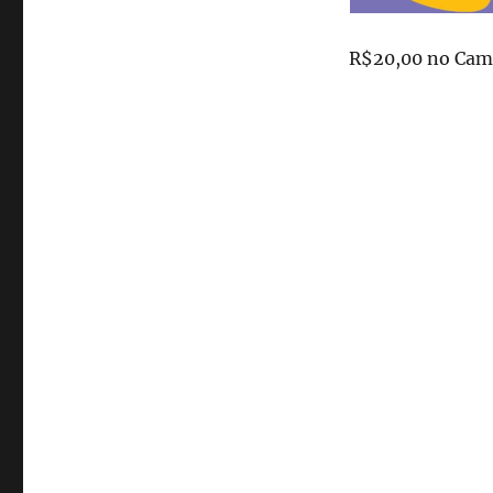
bloqueado
pela
OI
R$20,00 no Cam