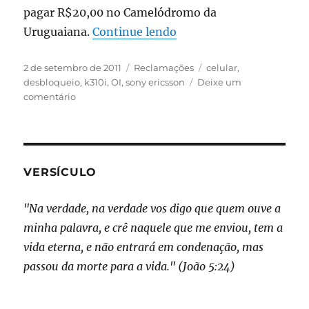
pagar R$20,00 no Camelódromo da
“Celular bloqueado pela
Uruguaiana.
Continue lendo
Publicado
Categorias
Tags
2 de setembro de 2011
Reclamações
celular
,
em
desbloqueio
,
k310i
,
OI
,
sony ericsson
Deixe um
em
comentário
Celular
bloqueado
pela
OI
VERSÍCULO
"Na verdade, na verdade vos digo que quem ouve a
minha palavra, e crê naquele que me enviou, tem a
vida eterna, e não entrará em condenação, mas
passou da morte para a vida." (João 5:24)