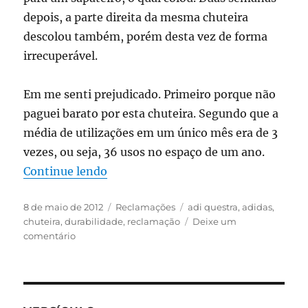
depois, a parte direita da mesma chuteira
descolou também, porém desta vez de forma
irrecuperável.
Em me senti prejudicado. Primeiro porque não
paguei barato por esta chuteira. Segundo que a
média de utilizações em um único mês era de 3
vezes, ou seja, 36 usos no espaço de um ano.
“Durabilidade da “Adidas Adi Questr
Continue lendo
Publicado
Categorias
Tags
8 de maio de 2012
Reclamações
adi questra
,
adidas
,
em
chuteira
,
durabilidade
,
reclamação
Deixe um
em
comentário
Durabilidade
da
“Adidas
Adi
Questra”