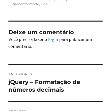
julgamento
,
morte
,
vida
Deixe um comentário
Você precisa fazer o
login
para publicar um
comentário.
Navegação
ANTERIORES
de
jQuery – Formatação de
Post
anterior:
números decimais
Post