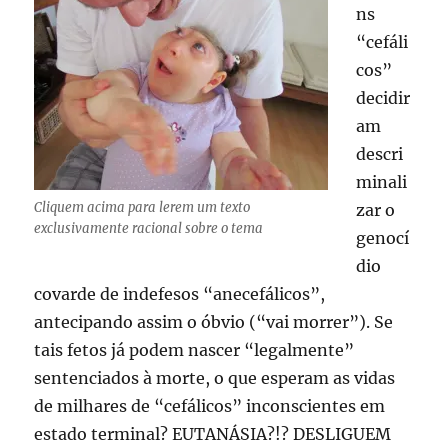
ns
“cefáli
cos”
decidir
am
descri
minali
Cliquem acima para lerem um texto
zar o
exclusivamente racional sobre o tema
genocí
dio
covarde de indefesos “anecefálicos”,
antecipando assim o óbvio (“vai morrer”). Se
tais fetos já podem nascer “legalmente”
sentenciados à morte, o que esperam as vidas
de milhares de “cefálicos” inconscientes em
estado terminal? EUTANÁSIA?!? DESLIGUEM