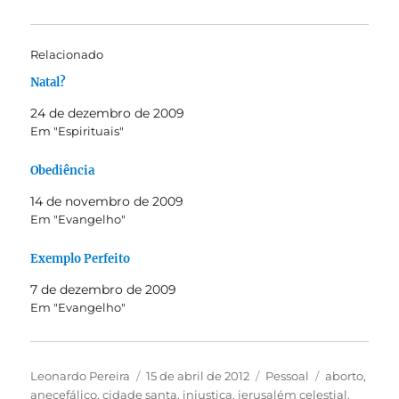
Relacionado
Natal?
24 de dezembro de 2009
Em "Espirituais"
Obediência
14 de novembro de 2009
Em "Evangelho"
Exemplo Perfeito
7 de dezembro de 2009
Em "Evangelho"
Autor
Publicado
Categorias
Tags
Leonardo Pereira
15 de abril de 2012
Pessoal
aborto
,
em
anecefálico
,
cidade santa
,
injustiça
,
jerusalém celestial
,